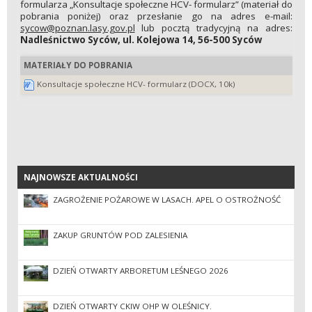
formularza „Konsultacje społeczne HCV- formularz” (materiał do
pobrania poniżej) oraz przesłanie go na adres e-mail:
sycow@poznan.lasy.gov.pl
lub pocztą tradycyjną na adres:
Nadleśnictwo Syców, ul. Kolejowa 14, 56-500 Syców
MATERIAŁY DO POBRANIA
Konsultacje społeczne HCV- formularz (DOCX, 10k)
NAJNOWSZE AKTUALNOŚCI
NAJNOWSZE AKTUALNOŚCI
ZAGROŻENIE POŻAROWE W LASACH. APEL O OSTROŻNOŚĆ
ZAKUP GRUNTÓW POD ZALESIENIA
DZIEŃ OTWARTY ARBORETUM LEŚNEGO 2026
DZIEŃ OTWARTY CKIW OHP W OLEŚNICY.