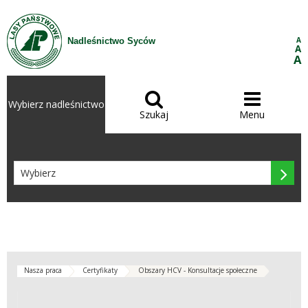
Przejdź do treści
A
Nadleśnictwo Syców
A
A


Wybierz nadleśnictwo
Szukaj
Menu

Nasza praca
Certyfikaty
Obszary HCV - Konsultacje społeczne