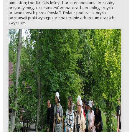
atmosferę i podkreśliły leśny charakter spotkania. Miłośnicy
przyrody mogli uczestniczyć w spacerach ornitologicznych
prowadzonych przez Pawła T. Dolatę, podczas których
poznawali ptaki występujące na terenie arboretum oraz ich
zwyczaje.