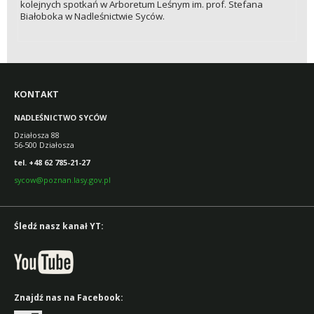
kolejnych spotkań w Arboretum Leśnym im. prof. Stefana
Białoboka w Nadleśnictwie Syców.
KONTAKT
NADLEŚNICTWO SYCÓW
Działosza 88
56-500 Działosza
tel. +48 62 785-21-27
sycow@poznan.lasy.gov.pl
Śledź nasz kanał YT:
Znajdź nas na Facebook: