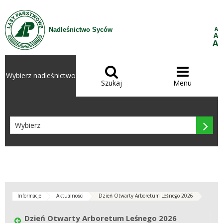
Przejdź do treści
A
Nadleśnictwo Syców
A
A


Wybierz nadleśnictwo
Szukaj
Menu

Informacje
Aktualności
Dzień Otwarty Arboretum Leśnego 2026
Dzień Otwarty Arboretum Leśnego 2026