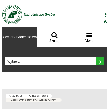
Przejdź do treści
A
Nadleśnictwo Syców
A
A


Wybierz nadleśnictwo
Szukaj
Menu

Nasza praca
O nadleśnictwie
Zespół Sygnalistów Myśliwskich "Borowi"