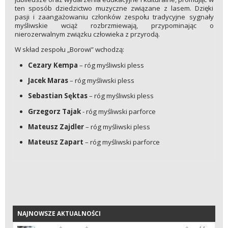
ten sposób dziedzictwo muzyczne związane z lasem. Dzięki
pasji i zaangażowaniu członków zespołu tradycyjne sygnały
myśliwskie wciąż rozbrzmiewają, przypominając o
nierozerwalnym związku człowieka z przyrodą.
W skład zespołu „Borowi” wchodzą:
Cezary Kempa
– róg myśliwski pless
Jacek Maras
– róg myśliwski pless
Sebastian Sęktas
– róg myśliwski pless
Grzegorz Tajak
- róg myśliwski parforce
Mateusz Zajdler
– róg myśliwski pless
Mateusz Zapart
– róg myśliwski parforce
NAJNOWSZE AKTUALNOŚCI
NAJNOWSZE AKTUALNOŚCI