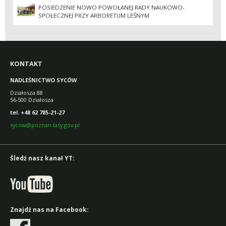
POSIEDZENIE NOWO POWOŁANEJ RADY NAUKOWO-
SPOŁECZNEJ PRZY ARBORETUM LEŚNYM
KONTAKT
NADLEŚNICTWO SYCÓW
Działosza 88
56-500 Działosza
tel. +48 62 785-21-27
sycow@poznan.lasy.gov.pl
Śledź nasz kanał YT:
Znajdź nas na Facebook: