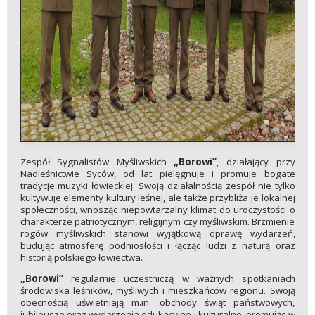
Zespół Sygnalistów Myśliwskich
„Borowi”
, działający przy
Nadleśnictwie Syców, od lat pielęgnuje i promuje bogate
tradycje muzyki łowieckiej. Swoją działalnością zespół nie tylko
kultywuje elementy kultury leśnej, ale także przybliża je lokalnej
społeczności, wnosząc niepowtarzalny klimat do uroczystości o
charakterze patriotycznym, religijnym czy myśliwskim. Brzmienie
rogów myśliwskich stanowi wyjątkową oprawę wydarzeń,
budując atmosferę podniosłości i łącząc ludzi z naturą oraz
historią polskiego łowiectwa.
„Borowi”
regularnie uczestniczą w ważnych spotkaniach
środowiska leśników, myśliwych i mieszkańców regionu. Swoją
obecnością uświetniają m.in. obchody świąt państwowych,
jubileusze oraz wydarzenia edukacyjne i kulturalne, promując w