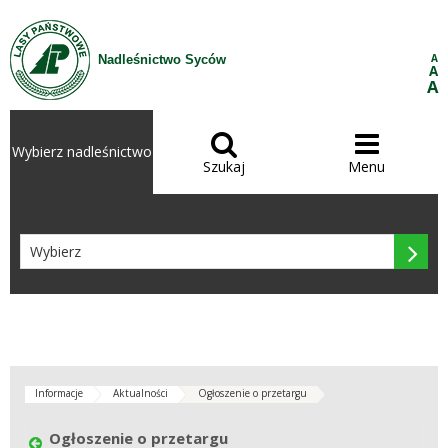
Przejdź do treści
A
Nadleśnictwo Syców
A
A


Wybierz nadleśnictwo
Szukaj
Menu

Informacje
Aktualności
Ogłoszenie o przetargu
Ogłoszenie o przetargu