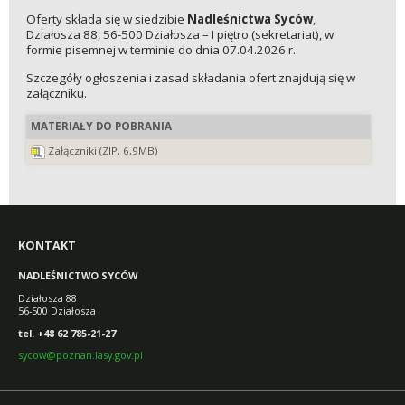
Oferty składa się w siedzibie
Nadleśnictwa Syców
,
Działosza 88, 56-500 Działosza – I piętro (sekretariat), w
formie pisemnej w terminie do dnia 07.04.2026 r.
Szczegóły ogłoszenia i zasad składania ofert znajdują się w
załączniku.
MATERIAŁY DO POBRANIA
Załączniki (ZIP, 6,9MB)
KONTAKT
NADLEŚNICTWO SYCÓW
Działosza 88
56-500 Działosza
tel. +48 62 785-21-27
sycow@poznan.lasy.gov.pl