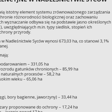
owią istotny element systemu zrównoważonego zarządzania
ochronie różnorodności biologicznej oraz zachowaniu
 Ich wyznaczanie odbywa się na podstawie jasno określonych
 uwzględniających m.in. typy siedlisk, stopień ich
ochrony przyrody.
 w Nadleśnictwie Syców wynosi 673,03 ha, co stanowi 3,1%
anej.
mają:
podarowaniem – 331,05 ha
c rozrodu gatunków chronionych – 85,99 ha
 naturalnych procesów – 58,2 ha
sokim wieku – 65,06 ha
łęgi, bory bagienne, jaworzyny) – 33,44 ha
szary proponowane do ochrony – 17,24 ha
e – łącznie ponad 17 ha