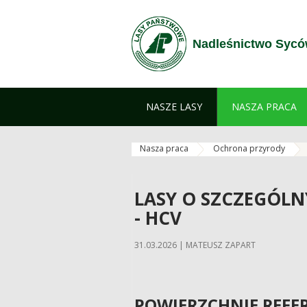
Skip to Content
Nadleśnictwo Syc
NASZE LASY
NASZA PRACA
Nasza praca
Ochrona przyrody
LASY O SZCZEGÓL
- HCV
31.03.2026 | MATEUSZ ZAPART
POWIERZCHNIE REFE