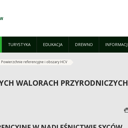
ów
TURYSTYKA
EDUKACJA
DREWNO
INFORMACJ
Powierzchnie referencyjne i obszary HCV
NYCH WALORACH PRZYRODNICZYCH
RENCYJNE W NADLEŚNICTWIE SYCÓW