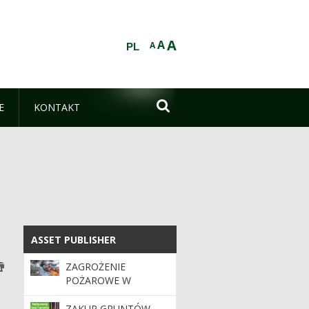
A
A
A
PL

E
KONTAKT
ASSET PUBLISHER
ASSET PUBLISHER
ZAGROŻENIE
POŻAROWE W
LASACH. APEL O
OSTROŻNOŚĆ
ZAKUP GRUNTÓW