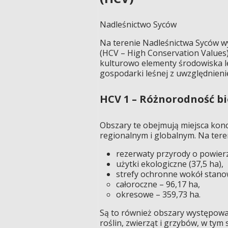
Nadleśnictwo Syców
Na terenie Nadleśnictwa Syców w
(HCV – High Conservation Values
kulturowo elementy środowiska le
gospodarki leśnej z uwzględnien
HCV 1 – Różnorodność bi
Obszary te obejmują miejsca konc
regionalnym i globalnym. Na teren
rezerwaty przyrody o powierz
użytki ekologiczne (37,5 ha),
strefy ochronne wokół stano
całoroczne – 96,17 ha,
okresowe – 359,73 ha.
Są to również obszary występow
roślin, zwierząt i grzybów, w tym