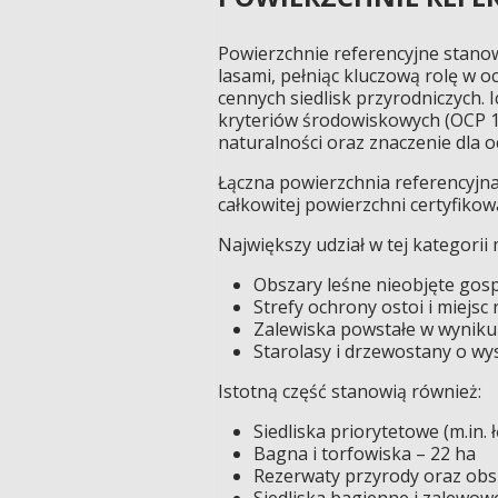
Powierzchnie referencyjne stan
lasami, pełniąc kluczową rolę w 
cennych siedlisk przyrodniczych.
kryteriów środowiskowych (OCP 1),
naturalności oraz znaczenie dla 
Łączna powierzchnia referencyjna
całkowitej powierzchni certyfikow
Największy udział w tej kategorii 
Obszary leśne nieobjęte gos
Strefy ochrony ostoi i miejs
Zalewiska powstałe w wyniku
Starolasy i drzewostany o wy
Istotną część stanowią również:
Siedliska priorytetowe (m.in. 
Bagna i torfowiska – 22 ha
Rezerwaty przyrody oraz ob
Siedliska bagienne i zalewow