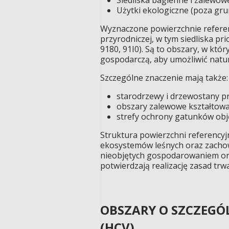
Użytki ekologiczne (poza gru
Wyznaczone powierzchnie referenc
przyrodniczej, w tym siedliska p
9180, 91I0). Są to obszary, w któr
gospodarczą, aby umożliwić natur
Szczególne znaczenie mają także:
starodrzewy i drzewostany p
obszary zalewowe kształtowan
strefy ochrony gatunków obj
Struktura powierzchni referency
ekosystemów leśnych oraz zachow
nieobjętych gospodarowaniem ora
potwierdzają realizację zasad trw
OBSZARY O SZCZEG
(HCV)