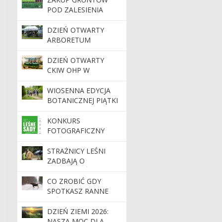
POD ZALESIENIA
DZIEŃ OTWARTY
ARBORETUM
LEŚNEGO 2026
DZIEŃ OTWARTY
CKIW OHP W
OLEŚNICY.
WIOSENNA EDYCJA
BOTANICZNEJ PIĄTKI
ZA NAMI
KONKURS
FOTOGRAFICZNY
„LEŚNE SADY –
DZIEDZICTWO,
STRAŻNICY LEŚNI
KTÓRE TRWA”
ZADBAJĄ O
BEZPIECZEŃSTWO
PODCZAS MAJÓWKI
CO ZROBIĆ GDY
SPOTKASZ RANNE
LEŚNE ZWIERZĘ?
DZIEŃ ZIEMI 2026:
NASZA MOC DLA