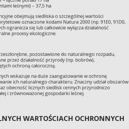
ntami leśnymi) – 37,5 ha
yjne obejmują siedliska o szczególnej wartości
riorytetowe oznaczone kodami Natura 2000 (np. 91E0, 91D0,
ych ogranicza się lub całkowicie wyłącza działalność
alne procesy ekologiczne.
rzeszłorębne, pozostawione do naturalnego rozpadu,
e przez działalność przyrody (np. bobrów),
ętych ochroną całoroczną.
jnych wskazuje na duże zaangażowanie w ochronę
anie ich naturalnego charakteru. Znaczny udział obszarów
z obecność licznych siedlisk cennych przyrodniczo
ałej i zrównoważonej gospodarki leśnej.
ÓLNYCH WARTOŚCIACH OCHRONNYCH