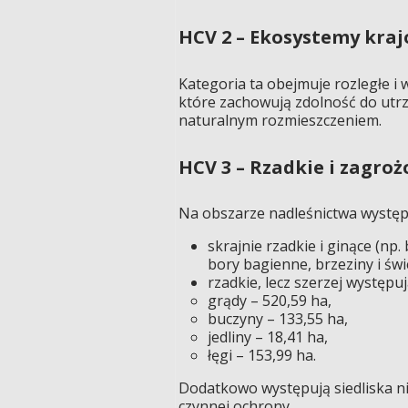
HCV 2 – Ekosystemy kra
Kategoria ta obejmuje rozległe i 
które zachowują zdolność do utrz
naturalnym rozmieszczeniem.
HCV 3 – Rzadkie i zagroż
Na obszarze nadleśnictwa występu
skrajnie rzadkie i ginące (np
bory bagienne, brzeziny i świ
rzadkie, lecz szerzej występuj
grądy – 520,59 ha,
buczyny – 133,55 ha,
jedliny – 18,41 ha,
łęgi – 153,99 ha.
Dodatkowo występują siedliska n
czynnej ochrony.