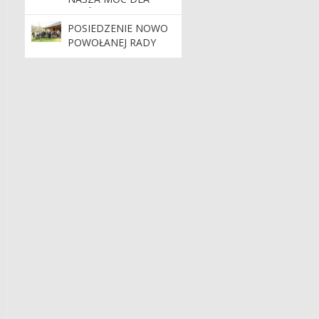
LASÓW I PLANETY
POSIEDZENIE NOWO
POWOŁANEJ RADY
NAUKOWO-
SPOŁECZNEJ PRZY
ARBORETUM LEŚNYM