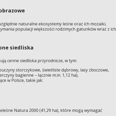
jobrazowe
względnie naturalne ekosystemy leśne oraz ich mozaiki,
ymania populacji większości rodzimych gatunków wraz z ich
one siedliska
ją cenne siedliska przyrodnicze, w tym:
. buczyny storczykowe, świetliste dąbrowy, lasy zboczowe,
erczyny bagienne – łącznie m.in. 1,12 ha),
ące w Polsce, takie jak:
ieleśne Natura 2000 (41,29 ha), które mogą wymagać