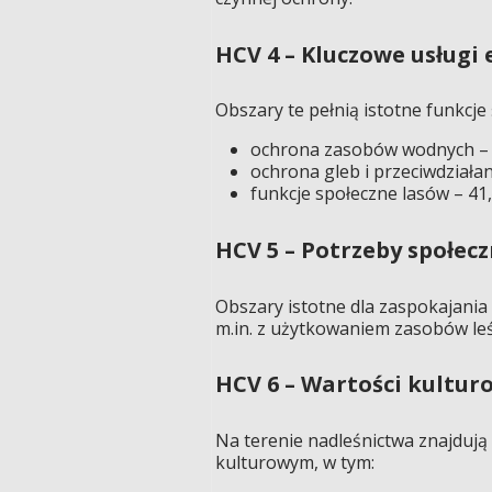
HCV 4 – Kluczowe usług
Obszary te pełnią istotne funkcj
ochrona zasobów wodnych – 
ochrona gleb i przeciwdziałan
funkcje społeczne lasów – 41,
HCV 5 – Potrzeby społec
Obszary istotne dla zaspokajani
m.in. z użytkowaniem zasobów le
HCV 6 – Wartości kultur
Na terenie nadleśnictwa znajdują 
kulturowym, w tym: